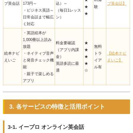
ブ英会話
173円～
込）～
ブ英会話】
★
験
・ビジネス英語～
（毎日1レッス
★
日常会話まで幅広
ン）
く対応
・英語絵本が
1,000冊以上読み
料金要確認
★
放題
無料
（アプリ内課
★
絵本ナビ
・ネイティブ音声
トラ
【絵本ナビ
金）
★
えいご
と発音チェック機
イア
えいご】
英語多読に最
★
能
ル有
適
☆
・親子で楽しめる
アプリ
3. 各サービスの特徴と活用ポイント
3-1. イープロ オンライン英会話