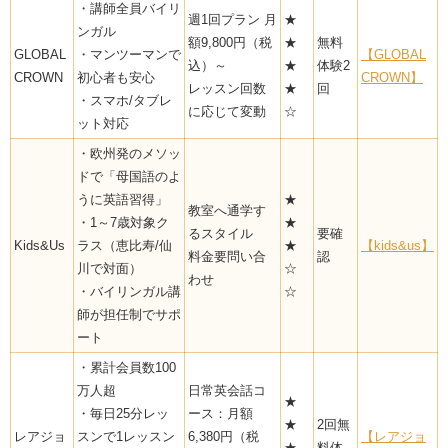
・講師全員バイリ
週1回プラン 月
★
ンガル
額9,800円（税
★
無料
GLOBAL
・マンツーマンで
【GLOBAL
込）～
★
体験2
CROWN
初心者も安心
CROWN】
レッスン回数
★
回
・スマホ/タブレ
に応じて変動
☆
ット対応
・欧州発のメソッ
ドで「母国語のよ
うに英語習得」
★
教室へ通学す
・1～7歳対象ク
★
るスタイル
要確
Kids&Us
ラス（恵比寿/仙
★
【kids&us】
料金要問い合
認
川で対面）
☆
わせ
・バイリンガル講
☆
師が担任制でサポ
ート
・累計会員数100
万人超
日常英会話コ
★
・毎日25分レッ
ース：月額
★
2回無
レアジョ
スンで1レッスン
6,380円（税
【レアジョ
★
料体