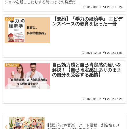
ションを起こしたりする時にはその発想だ...
2019.08.31
2021.05.24
【要約】『学力の経済学』 エビデ
BOOK
ンスベースの教育を扱った一冊
2021.12.28
2022.04.01
自己効力感と自己肯定感の違いを
非認知能力
解説！【自己肯定感はありのまま
の自分を受容する感情】
2022.01.22
2022.06.29
非認知能力×音楽・アート活動：創造性とメ