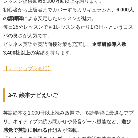
レッスン提供回数5,000万回以上を誇ります。
初心者から上級者までカバーするカリキュラムと、
6,000人
の講師陣
による安定したレッスンが魅力。
毎日25分レッスンでも1レッスンあたり173円～というコス
パの良さが人気です。
ビジネス英語や英語面接対策も充実し、
企業研修導入数
3,400社以上
の実績を持ちます。
【レアジョブ英会話】
3-7. 絵本ナビえいご
英語絵本を1,000冊以上読み放題で、多読学習に最適なアプ
リ。ネイティブの読み聞かせや発音ゲーム機能など、
遊び
感覚で英語に触れる
仕組みが満載。