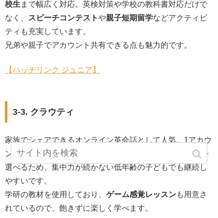
校生
まで幅広く対応。英検対策や学校の教科書対応だけで
なく、
スピーチコンテスト
や
親子短期留学
などアクティビ
ティも充実しています。
兄弟や親子でアカウント共有できる点も魅力的です。
【ハッチリンク ジュニア】
3-3. クラウティ
家族でシェアできるオンライン英会話として人気。1アカウ
ントを最大6名まで共有できるうえ、
1回10分のレッスン
を
選べるため、集中力が続かない低年齢の子どもでも継続し
やすいです。
学研の教材を使用しており、
ゲーム感覚レッスン
も用意さ
れているので、飽きずに楽しく学べます。