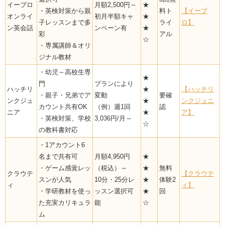
イープロ
月額2,500円～
★
・英検対策から親
料ト
【イープ
オンライ
初月半額キャ
★
子レッスンまで多
ライ
ロ】
ン英会話
ンペーン有
★
彩
アル
☆
・専属講師＆オリ
ジナル教材
・幼児～高校生専
★
門
プランにより
ハッチリ
★
【ハッチリ
・親子・兄弟でア
変動
要確
ンクジュ
★
ンクジュニ
カウント共有OK
（例）週1回
認
ニア
★
ア】
・英検対策、学校
3,036円/月～
☆
の教科書対応
・1アカウント6
名まで共有可
月額4,950円
★
・ゲーム感覚レッ
（税込）～
★
無料
クラウテ
【クラウテ
スンが人気
10分・25分レ
★
体験2
ィ
ィ】
・学研教材を使っ
ッスン選択可
★
回
た充実カリキュラ
能
☆
ム