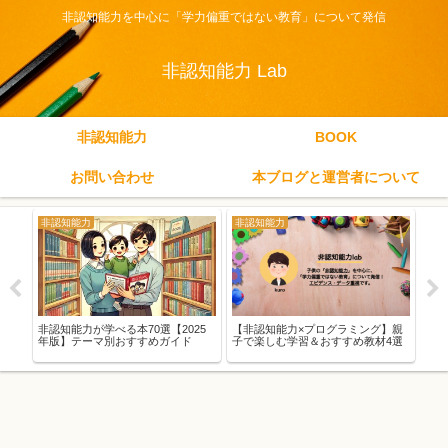
非認知能力を中心に「学力偏重ではない教育」について発信
非認知能力 Lab
非認知能力
BOOK
お問い合わせ
本ブログと運営者について
非認知能力
非認知能力
非
が子
非認知能力が学べる本70選【2025
【非認知能力×プログラミング】親
【非
つの
年版】テーマ別おすすめガイド
子で楽しむ学習＆おすすめ教材4選
つの