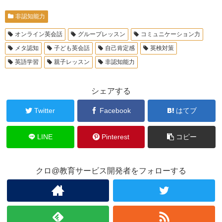
非認知能力
オンライン英会話
グループレッスン
コミュニケーション力
メタ認知
子ども英会話
自己肯定感
英検対策
英語学習
親子レッスン
非認知能力
シェアする
Twitter
Facebook
はてブ
LINE
Pinterest
コピー
クロ@教育サービス開発者をフォローする