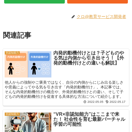
クロ@教育サービス開発者
関連記事
内発的動機付けとは？子どものや
非認知能力
る気は内側から引き出そう！【外
発的動機付けとの違いも解説】
他人からの強制やご褒美ではなく、自分の内側からにじみ出る楽しさ
や意義によってやる気を引き出す「内発的動機付け」。本記事では、
そんな内発的動機付けの概念や、外発的動機付けとの違い、そして子
どもの内発的動機付けを促進する具体的な方法について紹介します。
2022.05.05
2022.05.17
“VR×非認知能力”はここまで来
非認知能力
た！ 社会性を育む最新バーチャル
学習の可能性