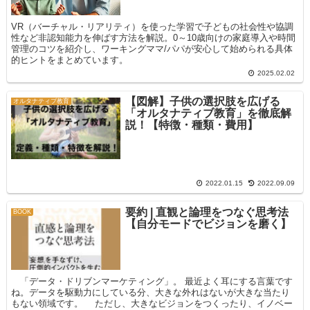
VR（バーチャル・リアリティ）を使った学習で子どもの社会性や協調
性など非認知能力を伸ばす方法を解説。0～10歳向けの家庭導入や時間
管理のコツを紹介し、ワーキングママ/パパが安心して始められる具体
的ヒントをまとめています。
2025.02.02
【図解】子供の選択肢を広げる
オルタナティブ教育
「オルタナティブ教育」を徹底解
説！【特徴・種類・費用】
2022.01.15
2022.09.09
要約 | 直観と論理をつなぐ思考法
BOOK
【自分モードでビジョンを磨く】
「データ・ドリブンマーケティング」。 最近よく耳にする言葉です
ね。データを駆動力にしている分、大きな外れはないが大きな当たり
もない領域です。 ただし、大きなビジョンをつくったり、イノベー