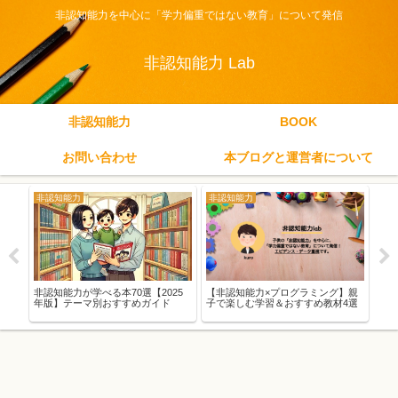
非認知能力を中心に「学力偏重ではない教育」について発信
非認知能力 Lab
非認知能力
BOOK
お問い合わせ
本ブログと運営者について
非認知能力
非認知能力
非
が子
非認知能力が学べる本70選【2025
【非認知能力×プログラミング】親
【非
つの
年版】テーマ別おすすめガイド
子で楽しむ学習＆おすすめ教材4選
つの