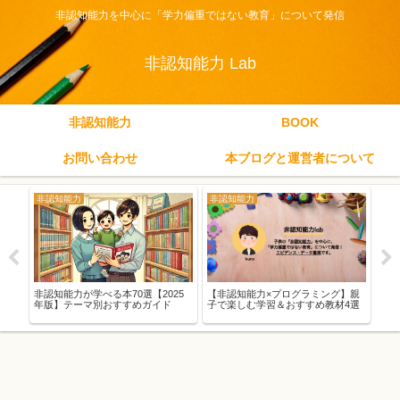
非認知能力を中心に「学力偏重ではない教育」について発信
非認知能力 Lab
非認知能力
BOOK
お問い合わせ
本ブログと運営者について
非認知能力
非認知能力
非
が子
非認知能力が学べる本70選【2025
【非認知能力×プログラミング】親
【非
つの
年版】テーマ別おすすめガイド
子で楽しむ学習＆おすすめ教材4選
つの