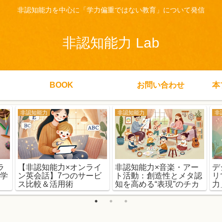
非認知能力を中心に「学力偏重ではない教育」について発信
非認知能力 Lab
BOOK
お問い合わせ
本
非認知能力
非認知能力
非
ラ
【非認知能力×オンライ
非認知能力×音楽・アー
デ
む学
ン英会話】7つのサービ
ト活動：創造性とメタ認
リ
ス比較＆活用術
知を高める“表現”のチカ
力
ラ
親