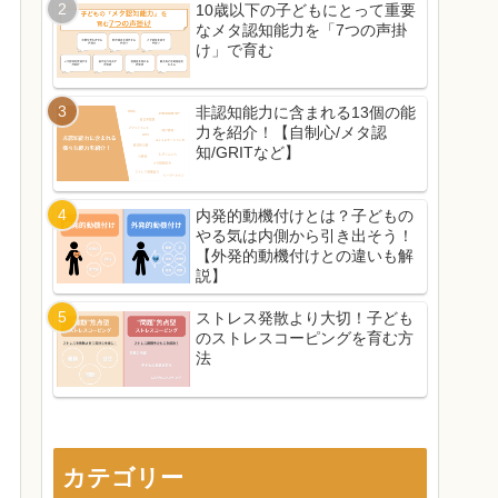
10歳以下の子どもにとって重要
なメタ認知能力を「7つの声掛
け」で育む
非認知能力に含まれる13個の能
力を紹介！【自制心/メタ認
知/GRITなど】
内発的動機付けとは？子どもの
やる気は内側から引き出そう！
【外発的動機付けとの違いも解
説】
ストレス発散より大切！子ども
のストレスコーピングを育む方
法
カテゴリー