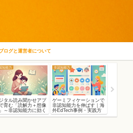
ブログと運営者について
認知能力
非認知能力
非認知能力
ジタル読み聞かせアプ
ゲーミフィケーションで
“VR×非
で育む「読解力＋想像
非認知能力を伸ばす｜海
まで来た！
」～非認知能力に効く
外EdTech事例・実践方
む最新バ
子の読書体験
法で学習意欲アップ
可能性