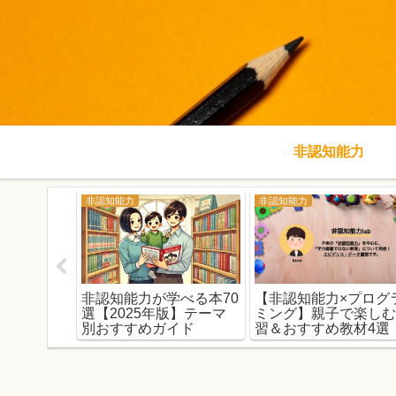
非認知能力
ング
非認知能力
非認知能力
ティブラー
非認知能力が学べる本70
【非認知能力×プログ
の非認知能
選【2025年版】テーマ
ミング】親子で楽し
【3つの方
別おすすめガイド
習＆おすすめ教材4選