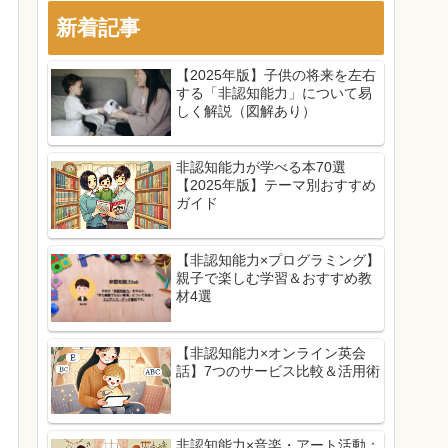
新着記事
【2025年版】子供の将来を左右
する「非認知能力」について易
しく解説（図解あり）
非認知能力が学べる本70選
【2025年版】テーマ別おすすめ
ガイド
【非認知能力×プログラミング】
親子で楽しむ学習＆おすすめ教
材4選
【非認知能力×オンライン英会
話】7つのサービス比較＆活用術
非認知能力×音楽・アート活動：